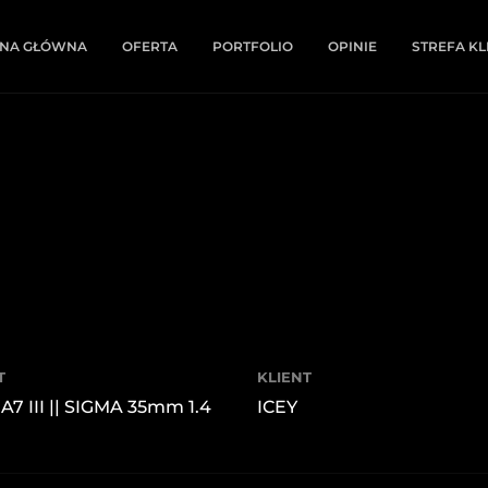
NA GŁÓWNA
OFERTA
PORTFOLIO
OPINIE
STREFA KL
T
KLIENT
A7 III || SIGMA 35mm 1.4
ICEY