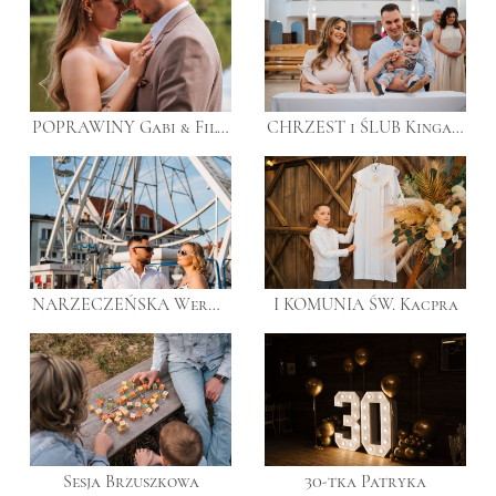
POPRAWINY Gabi & Filip
CHRZEST i ŚLUB Kinga & Marcin & Oskar
NARZECZEŃSKA Wera & Michał
I KOMUNIA ŚW. Kacpra
Sesja Brzuszkowa
30-tka Patryka