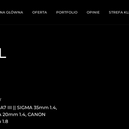
NA GŁÓWNA
OFERTA
PORTFOLIO
OPINIE
STREFA KL
L
T
A7 III || SIGMA 35mm 1.4,
A 20mm 1.4, CANON
1.8